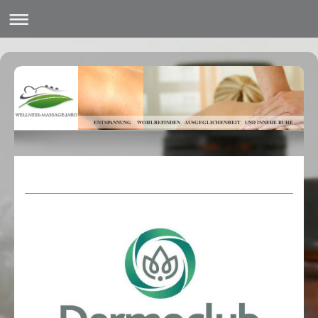
ENTSPANNUNG WOHLBEFINDEN AUSGEGLICHENHEIT UND INNERE RUHE